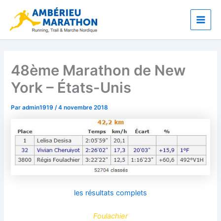
Aller
Main
au
Men
contenu
48ème Marathon de New
York – États-Unis
Par
admin1919
/
4 novembre 2018
les résultats complets
Foulachier