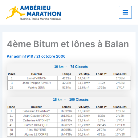
Aller
Main
au
Men
contenu
4ème Bitum et lônes à Balan
Par
admin1919
/
21 octobre 2006