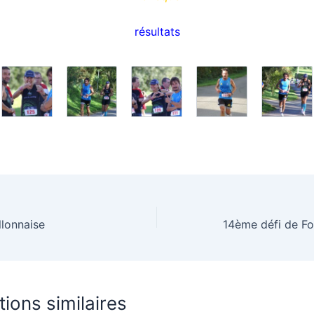
résultats
llonnaise
14ème défi de For
tions similaires