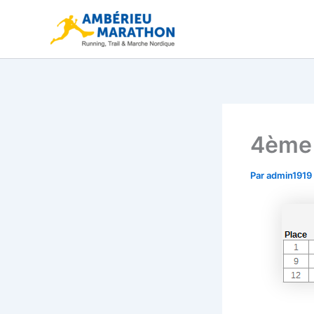
Aller
au
contenu
4ème 
Par
admin1919