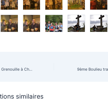
1ère course de la Grenouille à Chalamont
9ème Boulieu tra
tions similaires