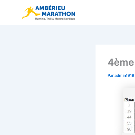
Aller
au
contenu
4ème 
Par
admin1919