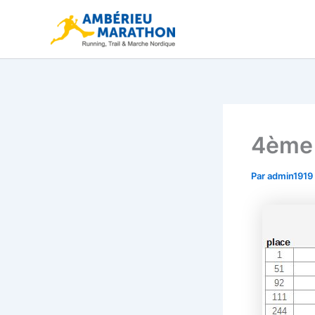
Aller
au
contenu
4ème 
Par
admin1919