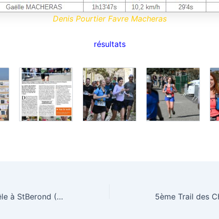
Denis Pourtier Favre Macheras
résultats
Trail du Mont Grêle à StBerond (73)
5ème Trail des C