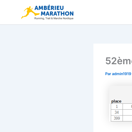
Aller
au
contenu
52ème
Par
admin1919