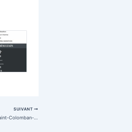
SUIVANT
La Villarinche à Saint-Colomban-des-Villards (73)