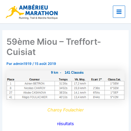
Aller
Main
au
Men
contenu
59ème Miou – Treffort-
Cuisiat
Par
admin1919
/
15 août 2019
Charoy Foulachier
résultats