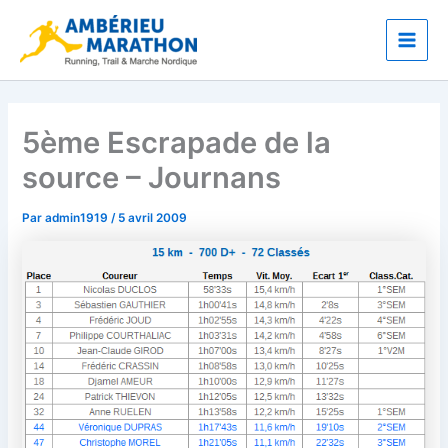
Aller
Main
au
Men
contenu
5ème Escrapade de la
source – Journans
Par
admin1919
/
5 avril 2009