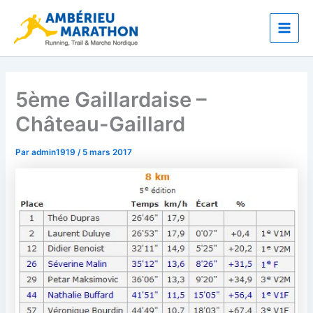
Aller
Main
au
Men
contenu
5ème Gaillardaise –
Château-Gaillard
Par
admin1919
/
5 mars 2017