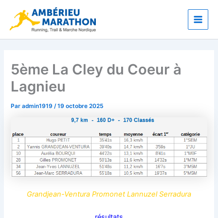
Aller
Main
au
Men
contenu
5ème La Cley du Coeur à
Lagnieu
Par
admin1919
/
19 octobre 2025
Grandjean-Ventura Promonet Lannuzel Serradura
résultats