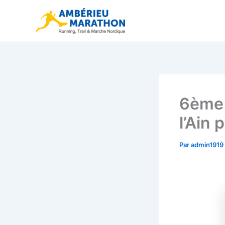
Aller
au
contenu
6ème 
l’Ain 
Par
admin1919