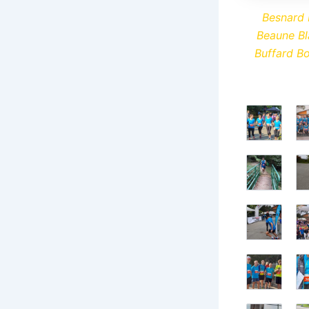
Besnard 
Beaune Bl
Buffard B