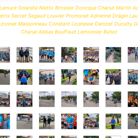
Lamure Solanilla Nietto Brossier Doncque Chanut Martin Ad
atrix Secret Segaud Louvier Promonet Adrienné Dragin Lau
ozonnet Massonneau Constant Licatesse Danizet Duculty Gri
Chanal Abbas Bouffaud Lemonnier Buhot