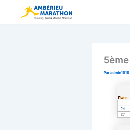
Aller
au
contenu
5ème 
Par
admin1919