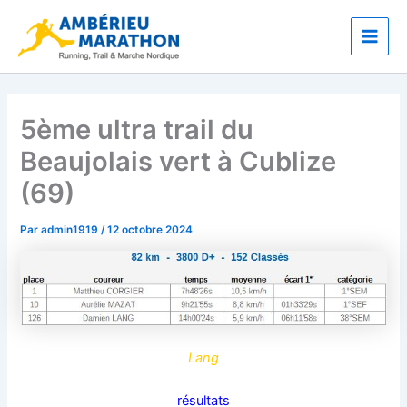
Aller
Main
au
Men
contenu
5ème ultra trail du
Beaujolais vert à Cublize
(69)
Par
admin1919
/
12 octobre 2024
Lang
résultats