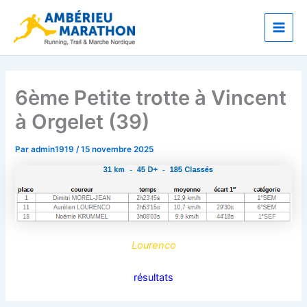
Aller
Main
au
Men
contenu
6ème Petite trotte à Vincent
à Orgelet (39)
Par
admin1919
/
15 novembre 2025
Lourenco
résultats