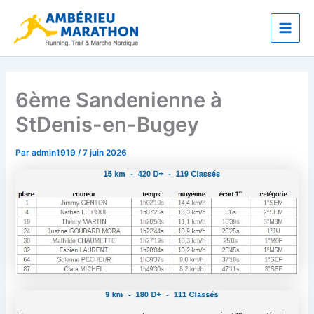
Aller
Main
au
Men
contenu
6ème Sandenienne à
StDenis-en-Bugey
Par
admin1919
/
7 juin 2026