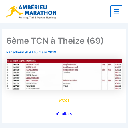
Aller
Main
au
Men
contenu
6ème TCN à Theize (69)
Par
admin1919
/
10 mars 2019
Ribot
résultats