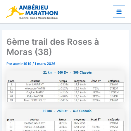
Aller
Main
au
Men
contenu
6ème trail des Roses à
Moras (38)
Par
admin1919
/
1 mars 2026