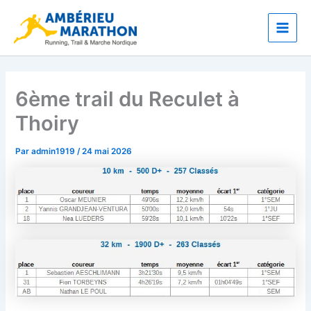
Aller
Main
au
Men
contenu
6ème trail du Reculet à
Thoiry
Par
admin1919
/
24 mai 2026