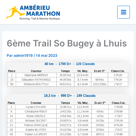
Aller
Main
au
Men
contenu
6ème Trail So Bugey à Lhuis
Par
admin1919
/
14 mai 2023