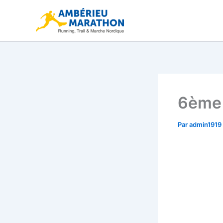
Aller
au
contenu
6ème 
Par
admin1919