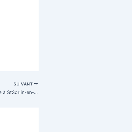
SUIVANT
7ème StSo Course à StSorlin-en-Bugey