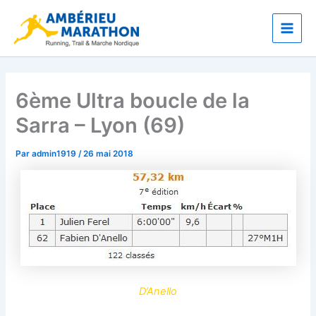
Aller
Main
au
Men
contenu
6ème Ultra boucle de la
Sarra – Lyon (69)
Par
admin1919
/
26 mai 2018
D’Anello