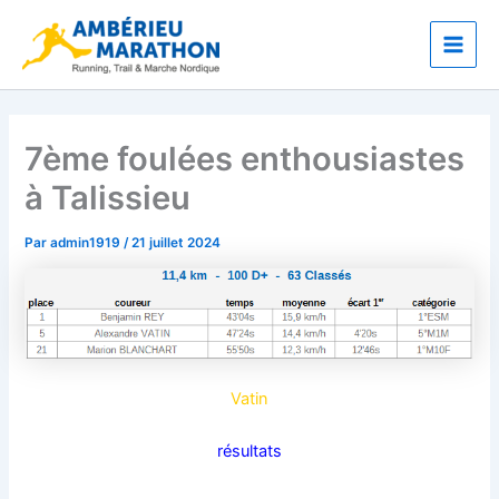
Aller
Main
au
Men
contenu
7ème foulées enthousiastes
à Talissieu
Par
admin1919
/
21 juillet 2024
Vatin
résultats