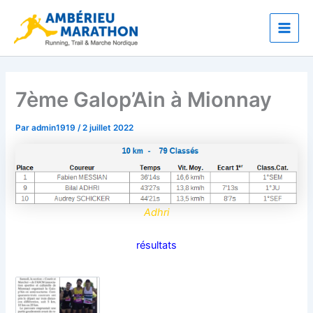
Aller
Main
au
Men
contenu
7ème Galop’Ain à Mionnay
Par
admin1919
/
2 juillet 2022
Adhri
résultats