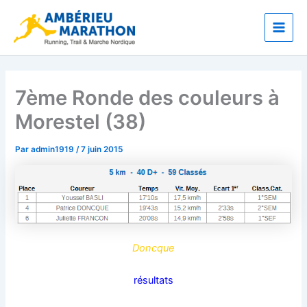
Aller
Main
au
Men
contenu
7ème Ronde des couleurs à
Morestel (38)
Par
admin1919
/
7 juin 2015
Doncque
résultats