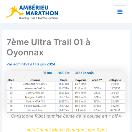
Aller
Main
au
Men
contenu
7ème Ultra Trail 01 à
Oyonnax
Par
admin1919
/
16 juin 2024
Christophe Ribot termine 8ème de la course en « off »
Vatin Chanut Martin Doncque Lang Ribot