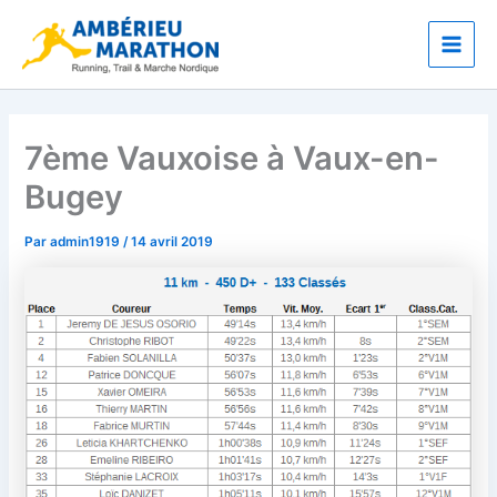
Aller
Main
au
Men
contenu
7ème Vauxoise à Vaux-en-
Bugey
Par
admin1919
/
14 avril 2019