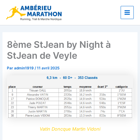
Aller
Main
au
Men
contenu
8ème StJean by Night à
StJean de Veyle
Par
admin1919
/
11 avril 2025
Vatin Doncque Martin Vidoni