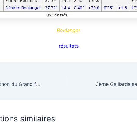
Boulanger
résultats
5ème semi-marathon du Grand fond bressan – StJust
tions similaires