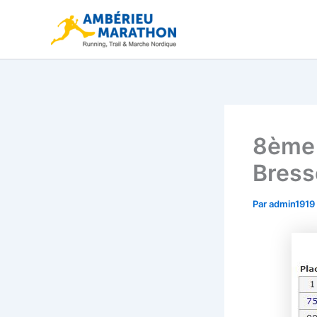
Aller
au
contenu
8ème 
Bress
Par
admin1919