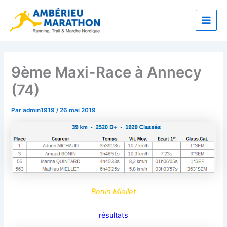
Aller
Main
au
Men
contenu
9ème Maxi-Race à Annecy
(74)
Par
admin1919
/
26 mai 2019
Bonin Miellet
résultats