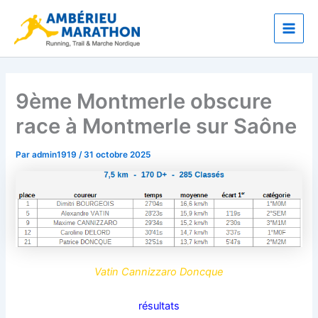
Aller
Main
au
Men
contenu
9ème Montmerle obscure
race à Montmerle sur Saône
Par
admin1919
/
31 octobre 2025
Vatin Cannizzaro Doncque
résultats