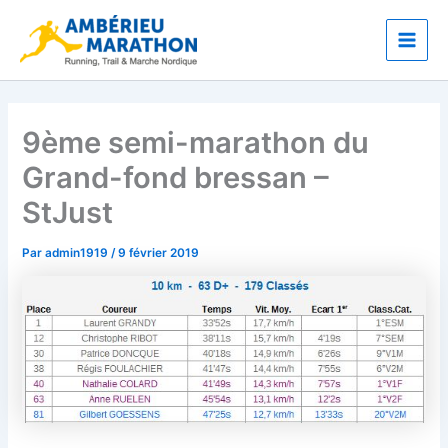
Aller
Main
au
Men
contenu
9ème semi-marathon du
Grand-fond bressan –
StJust
Par
admin1919
/
9 février 2019