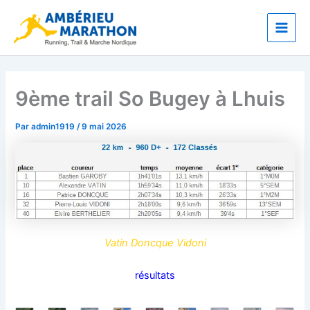
Aller
Main
au
Men
contenu
9ème trail So Bugey à Lhuis
Par
admin1919
/
9 mai 2026
Vatin Doncque Vidoni
résultats