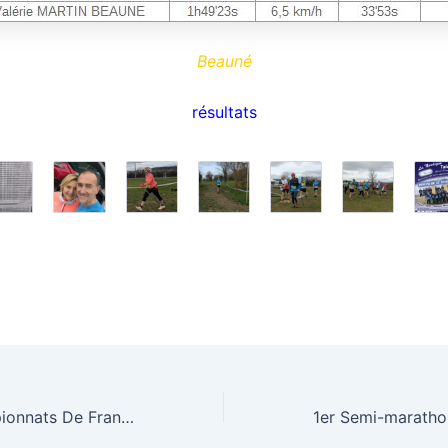
Beauné
résultats
1/2 Finale Championnats De France De Cross-Country à Mably (42)