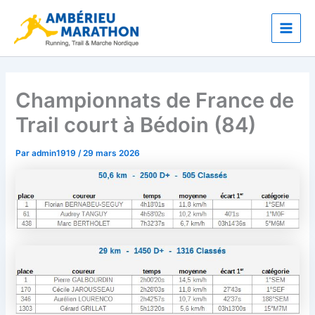
Aller
Main
au
Men
contenu
Championnats de France de
Trail court à Bédoin (84)
Par
admin1919
/
29 mars 2026