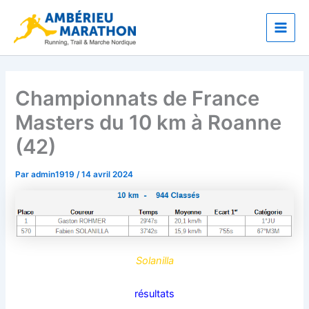
Aller
Main
au
Men
contenu
Championnats de France
Masters du 10 km à Roanne
(42)
Par
admin1919
/
14 avril 2024
Solanilla
résultats