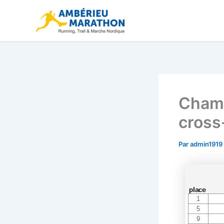
Aller
au
contenu
Champ
cross
Par
admin1919