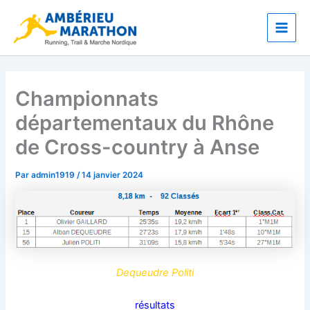
Aller
Main
au
Men
contenu
Championnats
départementaux du Rhône
de Cross-country à Anse
Par
admin1919
/
14 janvier 2024
Dequeudre Politi
résultats