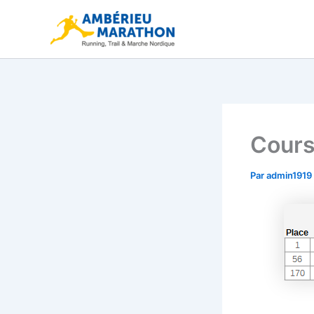
Aller
au
contenu
Cours
Par
admin1919