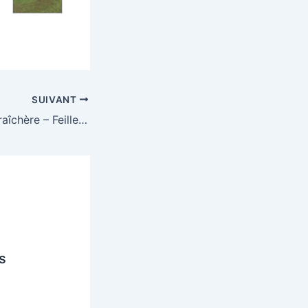
SUIVANT
29ème foulée maraîchère – Feillens
s