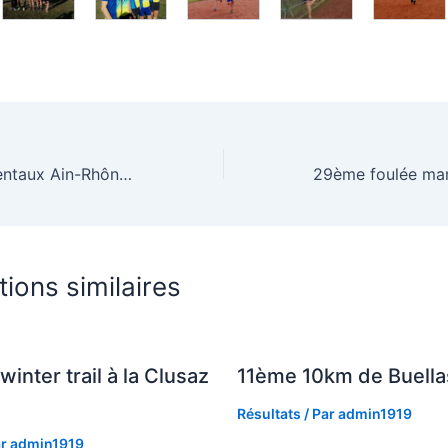
Cross départementaux Ain-Rhône – Saint-Priest (69)
tions similaires
winter trail à la Clusaz
11ème 10km de Buella
Résultats
/ Par
admin1919
ar
admin1919