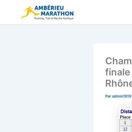
Aller
au
contenu
Champ
final
Rhône
Par
admin1919