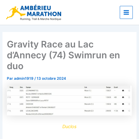
Aller
Main
au
Men
contenu
Gravity Race au Lac
d’Annecy (74) Swimrun en
duo
Par
admin1919
/
13 octobre 2024
Duclos