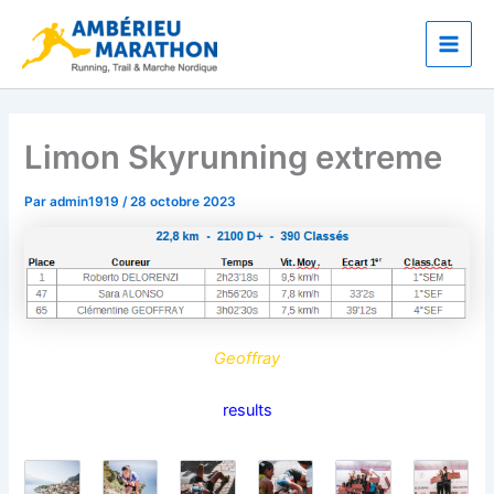
Aller
Main
au
Men
contenu
Limon Skyrunning extreme
Par
admin1919
/
28 octobre 2023
Geoffray
results