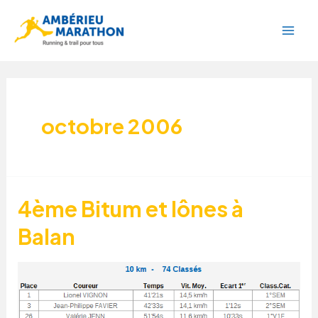
Aller
Mai
au
Men
contenu
octobre 2006
4ème Bitum et lônes à
Balan