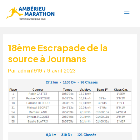
Aller
Navigation
Mai
au
de
Men
contenu
l’article
18ème Escrapade de la
source à Journans
Par
admin1919
/
9 avril 2023