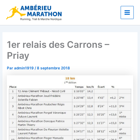
Aller
Main
au
Men
contenu
1er relais des Carrons –
Priay
Par
admin1919
/
8 septembre 2018