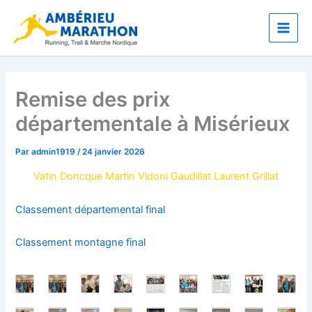
Aller
Main
au
Men
contenu
Remise des prix
départementale à Misérieux
Par
admin1919
/
24 janvier 2026
Vatin Doncque Martin Vidoni Gaudillat Laurent Grillat
Classement départemental final
Classement montagne fina
l