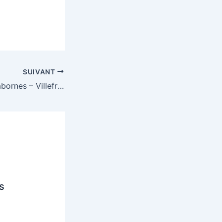
SUIVANT
10ème nuit des cabornes – Villefranche-sur-Saône (69)
s