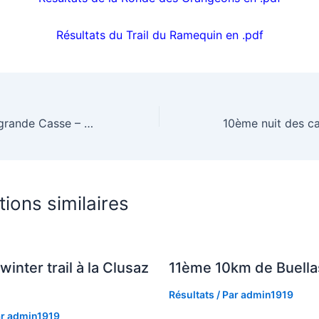
Résultats du Trail du Ramequin en .pdf
3ème tour de la grande Casse – Pralognan-la-Vanoise
tions similaires
winter trail à la Clusaz
11ème 10km de Buella
Résultats
/ Par
admin1919
ar
admin1919