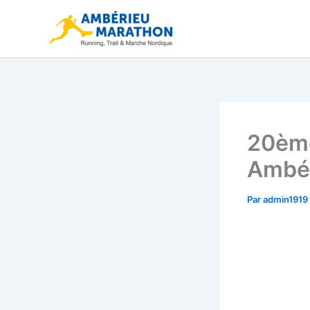
Aller
au
contenu
20ème
Ambé
Par
admin1919