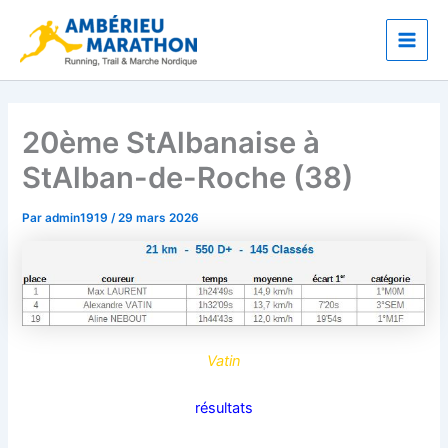
Aller
Main
au
Men
contenu
20ème StAlbanaise à
StAlban-de-Roche (38)
Par
admin1919
/
29 mars 2026
Vatin
résultats