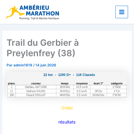
Aller
Main
au
Men
contenu
Trail du Gerbier à
Preylenfrey (38)
Par
admin1919
/
14 juin 2026
Grillat
résultats