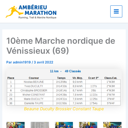
Aller
Main
au
Men
contenu
10ème Marche nordique de
Vénissieux (69)
Par
admin1919
/
3 avril 2022
Beaune Duculty Brossier Constant Taupe