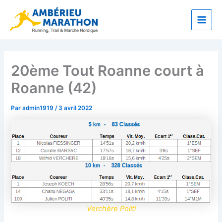
Aller
Main
au
Men
contenu
20ème Tout Roanne court à
Roanne (42)
Par
admin1919
/
3 avril 2022
Verchère Politi